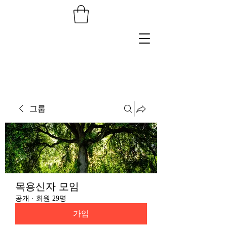
그룹
목용신자 모임
공개
·
회원 29명
가입