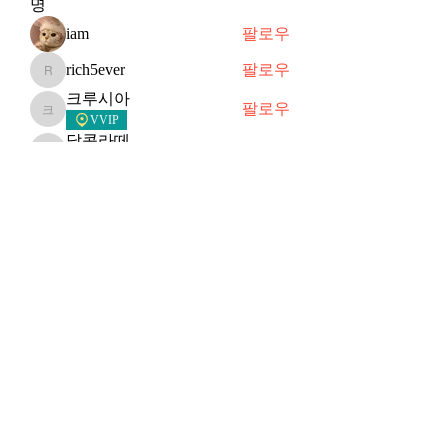
명
iam
팔로우
rich5ever
팔로우
rich5ever
크루시아
팔로우
크루시아
VVIP
달콤라떼
팔로우
달콤라떼
VVIP
sosimple
팔로우
VVIP
전체 회원 보기(29명)
Subscribe Form