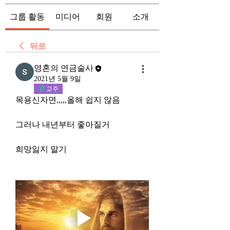
그룹 활동
미디어
회원
소개
뒤로
영혼의 연금술사
2021년 5월 9일
교주
목용신자면,,,,,올해 쉽지 않음
그러나 내년부터 좋아질거 
희망잃지 말기