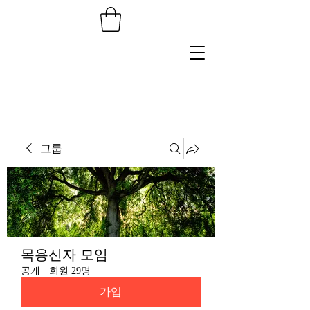
그룹
목용신자 모임
공개
·
회원 29명
가입