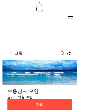
그룹
수용신자 모임
공개
·
회원 20명
가입