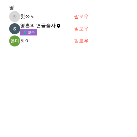
명
핫쬬꼬
팔로우
핫쬬꼬
영혼의 연금술사
팔로우
교주
하이
팔로우
사랑초
팔로우
VVIP
M
팔로우
M
전체 회원 보기(20명)
Subscribe Form