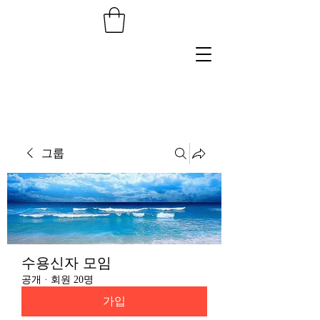
그룹
수용신자 모임
공개
·
회원 20명
가입