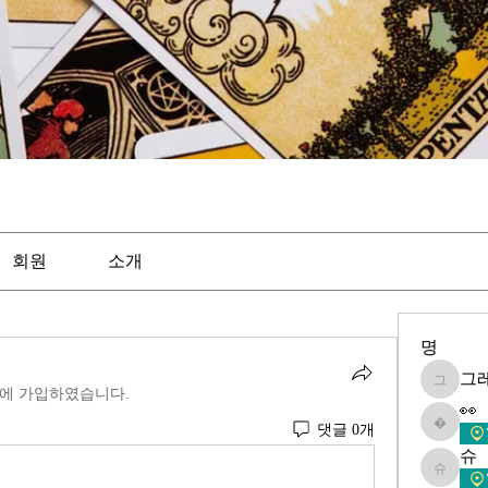
회원
소개
명
그
그레이
에 가입하였습니다.
👀
댓글 0개
👀
슈
슈