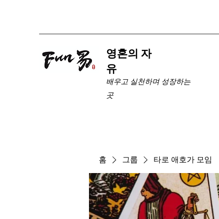
​영혼의 자
유
배우고 실천하며 성장하는
곳
홈
그룹
타로 애호가 모임