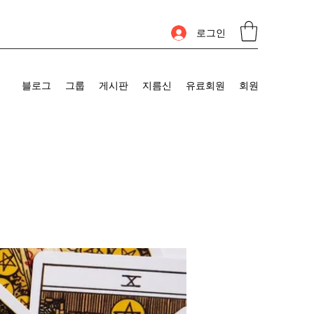
로그인
블로그
그룹
게시판
지름신
유료회원
회원