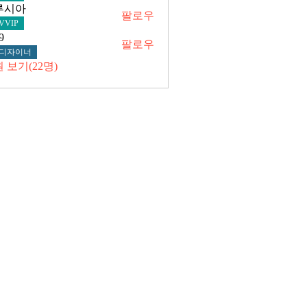
루시아
팔로우
아
VVIP
9
팔로우
디자이너
 보기(22명)