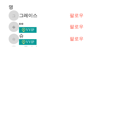
명
그레이스
팔로우
그레이스
👀
팔로우
👀
VVIP
슈
팔로우
슈
VVIP
크루시아
팔로우
크루시아
VVIP
min9
팔로우
디자이너
전체 회원 보기(22명)
Subscribe Form