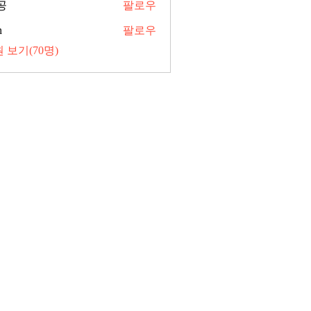
공
팔로우
n
팔로우
 보기(70명)