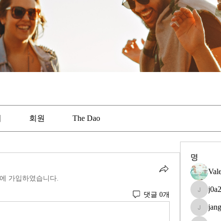
어
회원
The Dao
명
Val
에 가입하였습니다.
j0a
댓글 0개
j0a2015
jan
janggunn