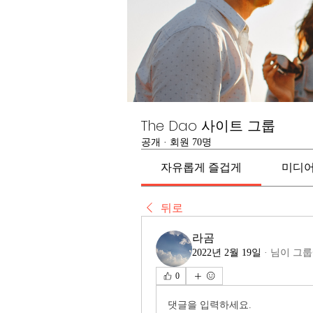
The Dao 사이트 그룹
공개
·
회원 70명
자유롭게 즐겁게
미디
뒤로
라곰
2022년 2월 19일
·
님이 그룹
0
댓글을 입력하세요.