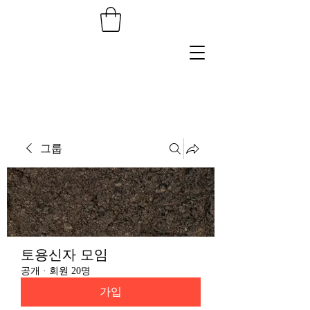
그룹
토용신자 모임
공개
·
회원 20명
가입