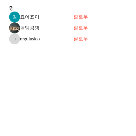
명
죠아죠아
팔로우
곰탱곰탱
팔로우
regulusleo
팔로우
regulusleo
퓨어뮤즈
팔로우
퓨어뮤즈
tladbstjs123
팔로우
tladbstjs123
전체 회원 보기(20명)
Subscribe Form