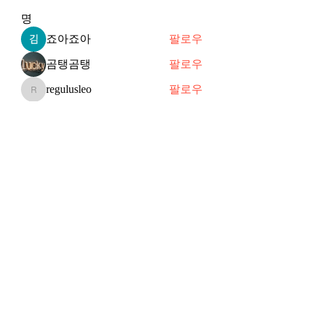
명
죠아죠아
팔로우
곰탱곰탱
팔로우
regulusleo
팔로우
regulusleo
퓨어뮤즈
팔로우
퓨어뮤즈
tladbstjs123
팔로우
tladbstjs123
전체 회원 보기(20명)
Subscribe Form