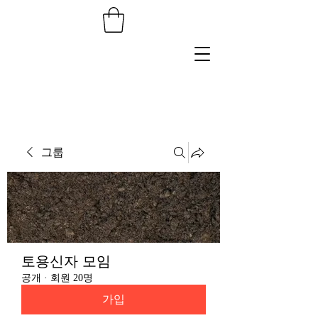
그룹
토용신자 모임
공개
·
회원 20명
가입