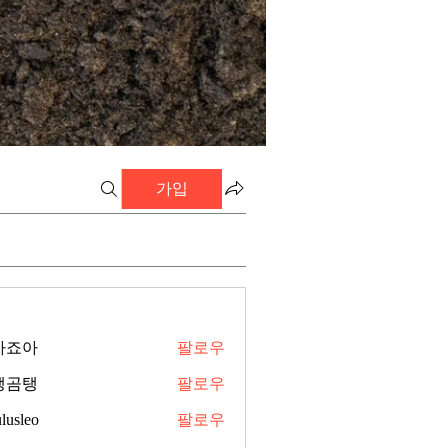
가입
아죠아
팔로우
탱곰탱
팔로우
lusleo
팔로우
o