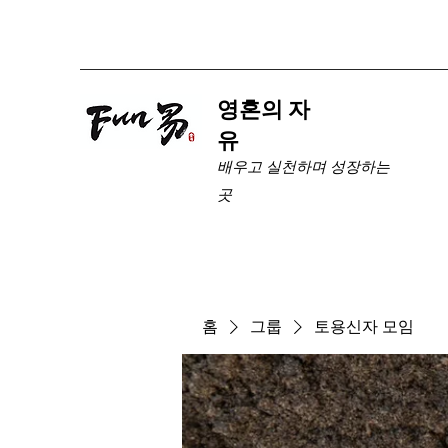
​영혼의 자
유
배우고 실천하며 성장하는
곳
홈
그룹
토용신자 모임