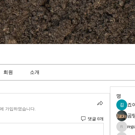
회원
소개
명
죠
에 가입하였습니다.
곰
댓글 0개
regu
regulusle