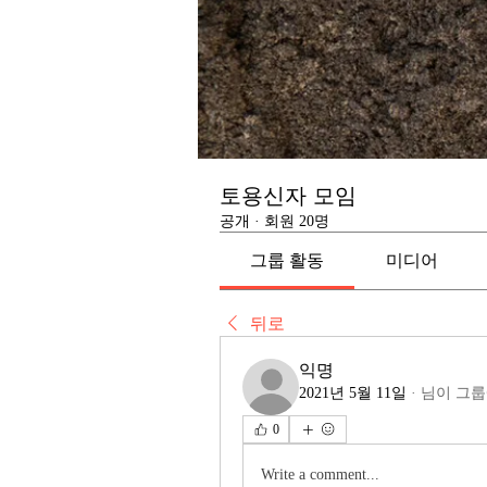
토용신자 모임
공개
·
회원 20명
그룹 활동
미디어
뒤로
익명
2021년 5월 11일
·
님이 그룹
0
Write a comment...