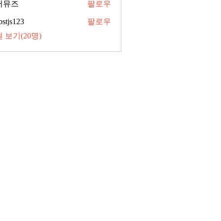
어뮤즈
팔로우
즈
bstjs123
팔로우
123
 보기(20명)