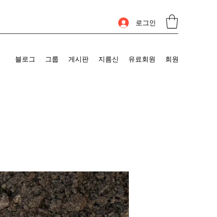
로그인
블로그
그룹
게시판
지름신
유료회원
회원