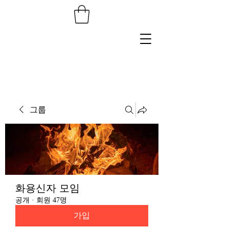
그룹
화용신자 모임
공개
·
회원 47명
가입