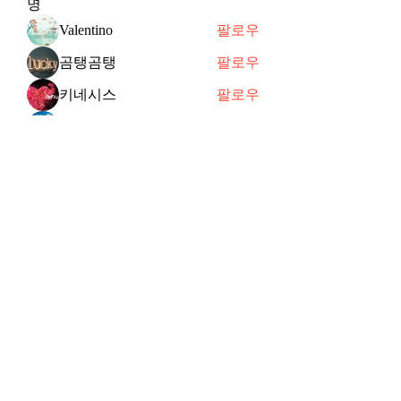
명
Valentino
팔로우
곰탱곰탱
팔로우
키네시스
팔로우
Hs
팔로우
joycechung12
팔로우
전체 회원 보기(47명)
Subscribe Form
Submit