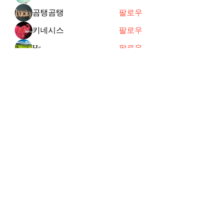
곰탱곰탱
팔로우
키네시스
팔로우
Hs
팔로우
joycechung12
팔로우
전체 회원 보기(47명)
Subscribe Form
Submit