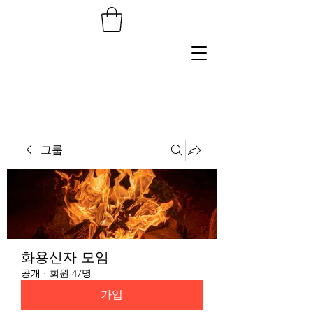
그룹
화용신자 모임
공개
·
회원 47명
가입