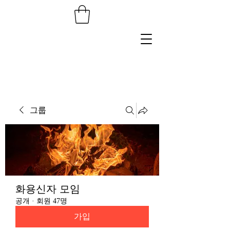
그룹
화용신자 모임
공개
·
회원 47명
가입