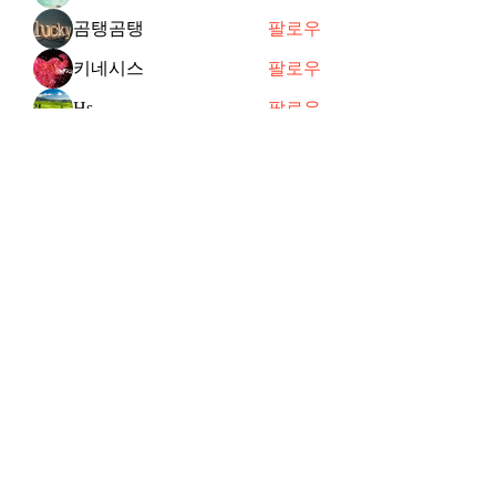
곰탱곰탱
팔로우
키네시스
팔로우
Hs
팔로우
joycechung12
팔로우
전체 회원 보기(47명)
Subscribe Form
Submit