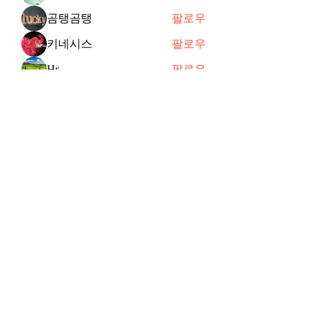
곰탱곰탱
팔로우
키네시스
팔로우
Hs
팔로우
joycechung12
팔로우
전체 회원 보기(47명)
Subscribe Form
Submit