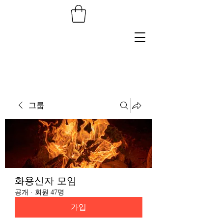
그룹
화용신자 모임
공개
·
회원 47명
가입