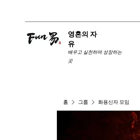
​영혼의 자
유
배우고 실천하며 성장하는
곳
홈
그룹
화용신자 모임