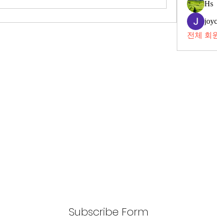
Hs
joy
전체 회원
Subscribe Form