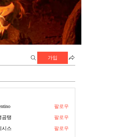
가입
entino
팔로우
탱곰탱
팔로우
네시스
팔로우