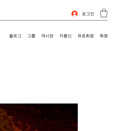
로그인
블로그
그룹
게시판
지름신
유료회원
회원