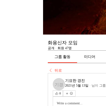
화용신자 모임
공개
·
회원 47명
그룹 활동
미디어
뒤로
기묘한 경진
2021년 5월 13일
·
님이 그룹
기묘한 경진
0
Write a comment...