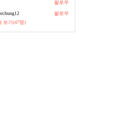
팔로우
cechung12
팔로우
 보기(47명)