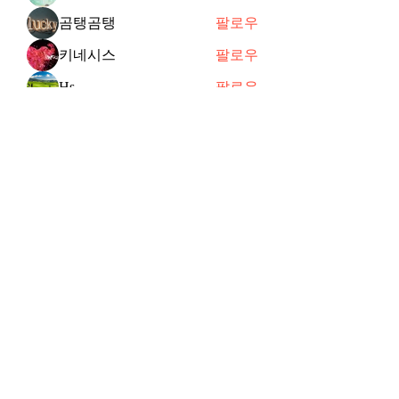
곰탱곰탱
팔로우
키네시스
팔로우
Hs
팔로우
joycechung12
팔로우
전체 회원 보기(47명)
Subscribe Form
Submit