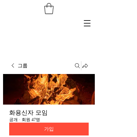
그룹
화용신자 모임
공개
·
회원 47명
가입