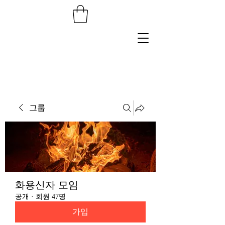
그룹
화용신자 모임
공개
·
회원 47명
가입