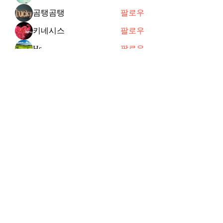
곰탱곰탱
팔로우
키네시스
팔로우
Hs
팔로우
joycechung12
팔로우
전체 회원 보기(47명)
Subscribe Form
Submit