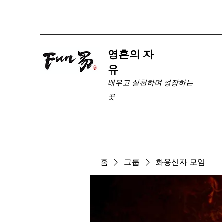
​영혼의 자
유
배우고 실천하며 성장하는
곳
홈
그룹
화용신자 모임