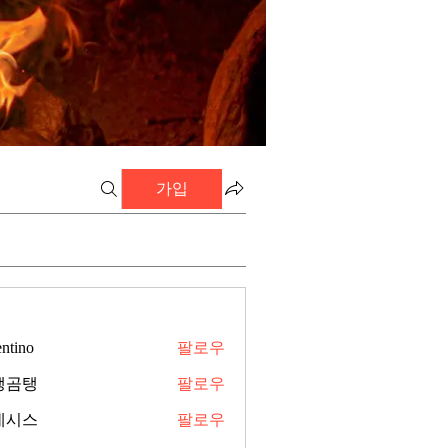
가입
entino
팔로우
탱곰탱
팔로우
네시스
팔로우