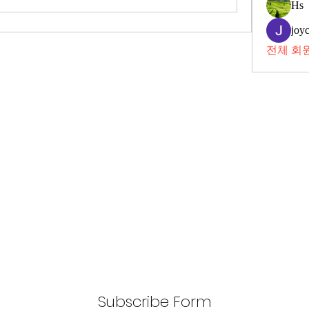
Hs
joy
전체 회원
Subscribe Form