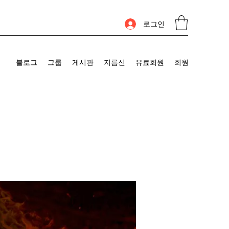
로그인
블로그
그룹
게시판
지름신
유료회원
회원