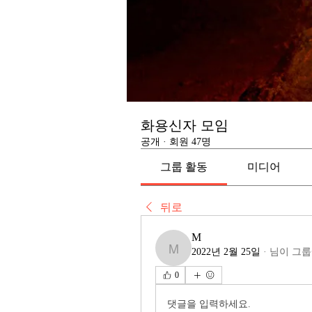
화용신자 모임
공개
·
회원 47명
그룹 활동
미디어
뒤로
M
2022년 2월 25일
·
님이 그룹
M
0
댓글을 입력하세요.