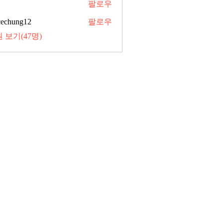
팔로우
cechung12
팔로우
 보기(47명)