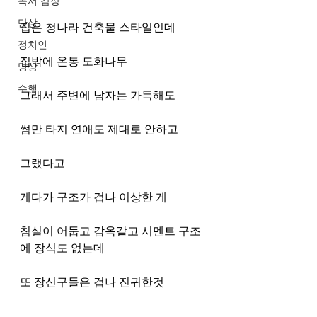
독서 감상
단상
집은 청나라 건축물 스타일인데
정치인
집밖에 온통 도화나무
명상
수행
그래서 주변에 남자는 가득해도
썸만 타지 연애도 제대로 안하고
그랬다고
게다가 구조가 겁나 이상한 게
침실이 어둡고 감옥같고 시멘트 구조
에 장식도 없는데
또 장신구들은 겁나 진귀한것