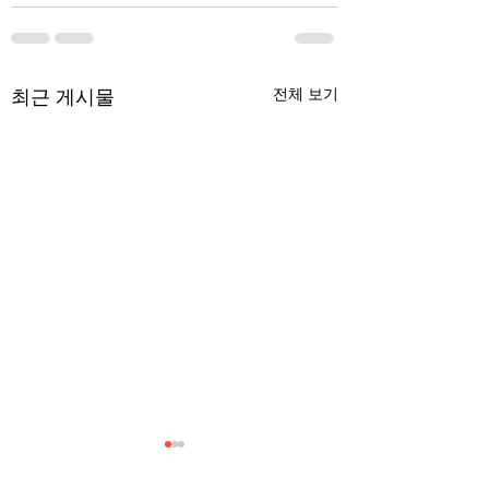
최근 게시물
전체 보기
무엇이 AI 강국인가
중국 경제의 구조