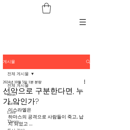
게시물
전체 게시물
2024년 10월 5일
1분 분량
전체 게시물
선악으로 구분한다면, 누
ideas
가 악인가?
starstar
이스라엘은 
Love
하마스의 공격으로 사람들이 죽고, 납
Theory
치 되었고 ... 