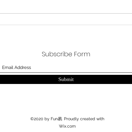
목표로 삼았다. 100조 원 규모 펀드
가지
를 조성하고, AI 예산을 84% 증액
고 있
했다. NVIDIA로부터 26만 개 블랙
수축
웰 GPU를 공급받기로 했고,
다. 
OpenAI와 파트너십도 체결했다.
인을 
소버린 AI라는 말도 나온다. 국가
는 악순
주권을 지키는 AI를 만들겠다는
성하
거다. 그런데 AI 강국이 뭔지부터
Subscribe Form
둔화
물
봐야 
태
Submit
©2020 by Fun易. Proudly created with
Wix.com