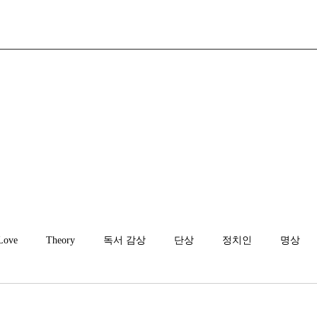
Love
Theory
독서 감상
단상
정치인
명상