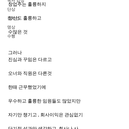
독서 감상
창업주는 훌륭하지
단상
정신도 훌륭하고
정치인
명상
수많은 것 
수행
그러나
진심과 꾸밈은 다르고
오너와 직원은 다른것
한때 근무했었기에 
우수하고 훌륭한 임원들도 많았지만 
자기만 챙기고 , 회사이익은 관심없기
단기적 성과만 생각하고, 회사나 사