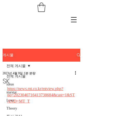
게시물
전체 게시물
2023년 4월 9일
1분 분량
전체 게시물
SK
ideas
https://news.mt.co.kr/mtview.php?
starstar
no=2023040716413738684&cast=1&ST
Love
AND=MT_T
Theory