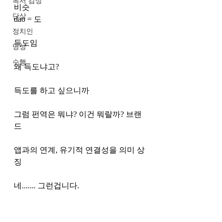
독서 감상
비슷
단상
dao = 도 
정치인
득도임 
명상
수행
왜 득도냐고?
득도를 하고 싶으니까 
그럼 펀역은 뭐냐? 이건 뭐랄까? 브랜
드
앱과의 연계, 유기적 연결성을 의미 상
징
네....... 그런겁니다. 